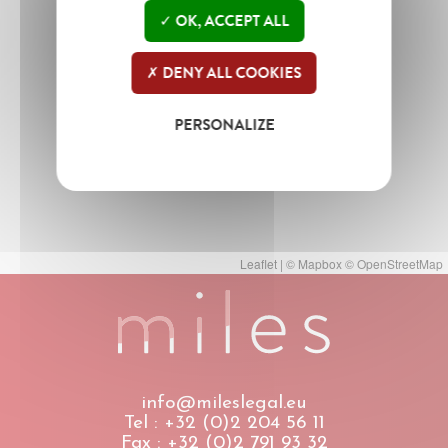
OK, ACCEPT ALL
DENY ALL COOKIES
PERSONALIZE
Leaflet
| ©
Mapbox
©
OpenStreetMap
info@mileslegal.eu
Tel : +32 (0)2 204 56 11
Fax : +32 (0)2 791 93 32