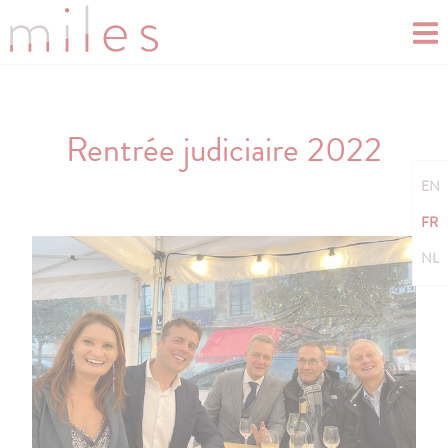
Rentrée judiciaire 2022
EN
FR
NL