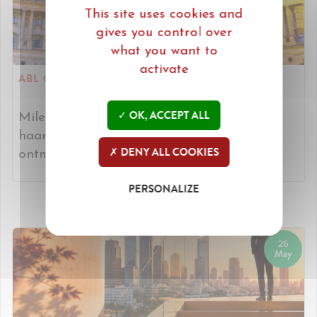
This site uses cookies and
gives you control over
what you want to
activate
ABL CONGRES IN WENEN.
OK, ACCEPT ALL
Miles trekt naar Wenen om
haar internationale ABL partners te
DENY ALL COOKIES
ontmoeten. [Lees verder]
PERSONALIZE
26
May