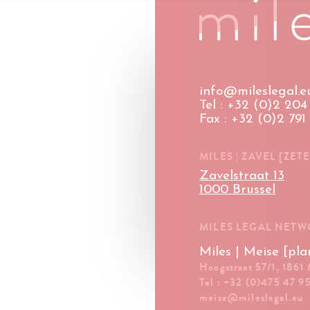
info@mileslegal.e
Tel : +32 (0)2 204 
Fax : +32 (0)2 791
MILES | ZAVEL [ZETE
Zavelstraat 13
1000 Brussel
MILES LEGAL NET
Miles | Meise [pla
Hoogstraat 57/1, 1861
Tel : +32 (0)475 47 9
meise@mileslegal.eu