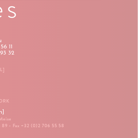
u
56 11
 93 32
L]
WORK
n]
 Meise
5 89 - Fax +32 (0)2 706 55 58