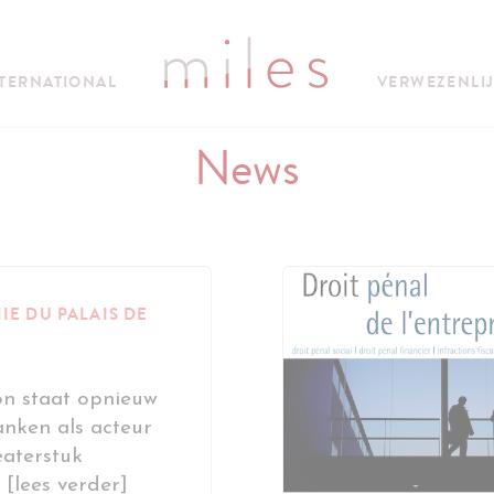
TERNATIONAL
VERWEZENLI
News
E DU PALAIS DE
on staat opnieuw
anken als acteur
eaterstuk
[lees verder]