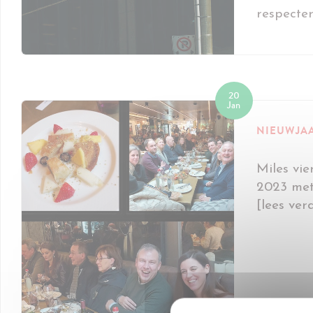
respecter
20
Jan
NIEUWJA
Miles vier
2023 met
[lees ver