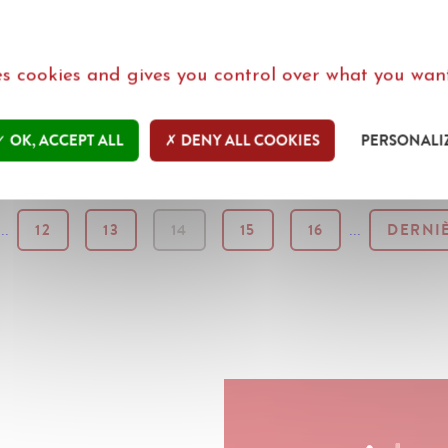
ses cookies and gives you control over what you want
LUS D'ACTUS EN FRANÇAIS
-
MORE NEWS IN ENGLI
OK, ACCEPT ALL
DENY ALL COOKIES
PERSONALI
...
12
13
14
15
16
...
DERNI