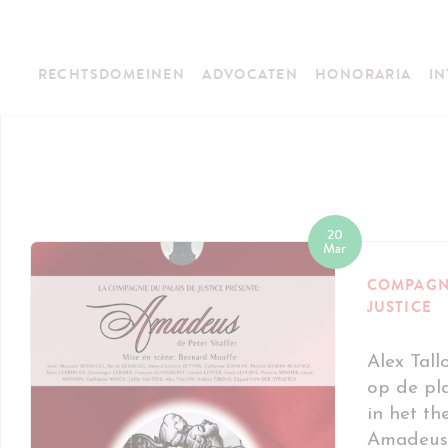
RECHTSDOMEINEN
ADVOCATEN
HONORARIA
IN
20
Mar
COMPAGNI
JUSTICE
Alex Tall
op de pl
in het th
Amadeus 