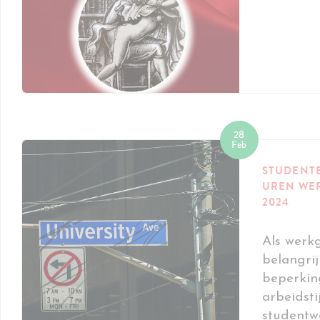
28
Feb
STUDENT
UREN WER
2024
Als werkg
belangri
beperkin
arbeidsti
studentw