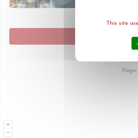
This site u
P
Page: