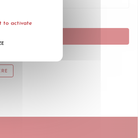
 to activate
SH
ZE
ÈRE