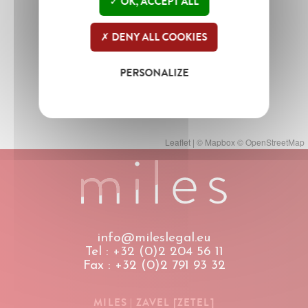
OK, ACCEPT ALL
DENY ALL COOKIES
PERSONALIZE
Leaflet
| ©
Mapbox
©
OpenStreetMap
info@mileslegal.eu
Tel : +32 (0)2 204 56 11
Fax : +32 (0)2 791 93 32
MILES | ZAVEL [ZETEL]