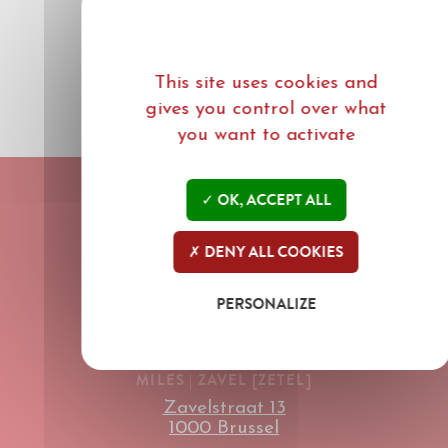
This site uses cookies and
gives you control over what
you want to activate
Leaflet
| ©
Mapbox
©
OpenStreetMap
OK, ACCEPT ALL
DENY ALL COOKIES
info@mileslegal.eu
PERSONALIZE
Tel : +32 (0)2 204 56 11
Fax : +32 (0)2 791 93 32
MILES | ZAVEL [ZETEL]
Zavelstraat 13
1000 Brussel