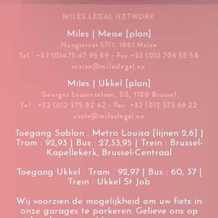
MILES LEGAL NETWORK
Miles | Meise [plan]
Hoogstraat 57/1, 1861 Meise
Tel : +32 (0)475 47 95 89 - Fax +32 (0)2 706 55 58
meise@mileslegal.eu
Miles | Ukkel [plan]
Georges Lecointelaan, 50, 1180 Brussel
Tel : +32 (0)2 375 82 42 - Fax: +32 (0)2 375 66 22
uccle@mileslegal.eu
Toegang Sablon : Metro Louisa [lijnen 2,6] |
Tram : 92,93 | Bus : 27,33,95 | Trein : Brussel-
Kapellekerk, Brussel-Centraal
Toegang Ukkel : Tram : 92,97 | Bus : 60, 37 |
Trein : Ukkel St Job
Wij voorzien de mogelijkheid om uw fiets in
onze garages te parkeren. Gelieve ons op